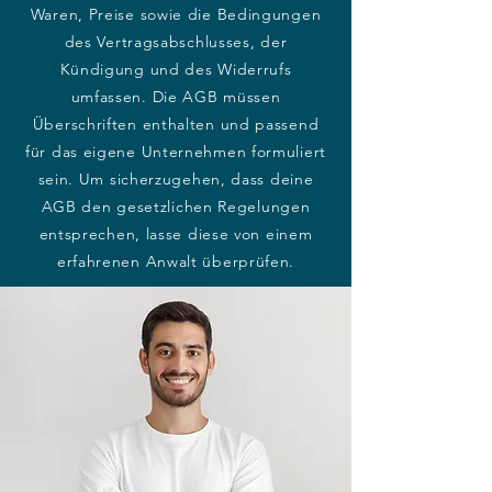
Waren, Preise sowie die Bedingungen
des Vertragsabschlusses, der
Kündigung und des Widerrufs
umfassen. Die AGB müssen
Überschriften enthalten und passend
für das eigene Unternehmen formuliert
sein. Um sicherzugehen, dass deine
AGB den gesetzlichen Regelungen
entsprechen, lasse diese von einem
erfahrenen Anwalt überprüfen.