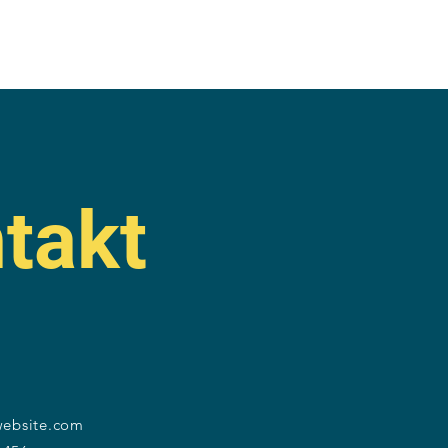
takt
website.com